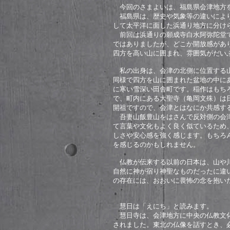
今回のさまよいは、福島県会津地方
福島県は、歴史や気象等の違いにより
して太平洋に面した浜通り地方に分け
前回は浜通りの願成寺白水阿弥陀堂で
ではありましたが、どこか開放感があ
四方を高い山に囲まれ、雰囲気がだい
私の出身は、会津の北側に位置する山
同様で四方を山に囲まれた盆地の中に
に寒い雪深い田舎町です。稲作はもち
で、町内にある大聖寺（亀岡文殊）は
開祖ですので、会津とはなにか共感す
吾妻山飯豊山をはさんで反対側の会津
て言葉や文化もよく良く似ているため
しさや安心感を強く感じます。もちろ
を感じるのかもしれません。
仏教が伝来する以前の日本は、山や川
自然に神が宿り神聖なものだったに違
の存在には、おおいに畏怖の念を抱い
慧日は「えにち」と読みます。
慧日寺は、会津地方に中央の仏教文化
されました。東北の仏像を話すとき、