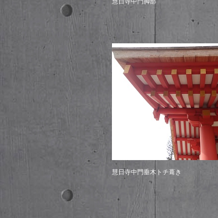
慧日寺中門脚部
慧日寺中門垂木トチ葺き