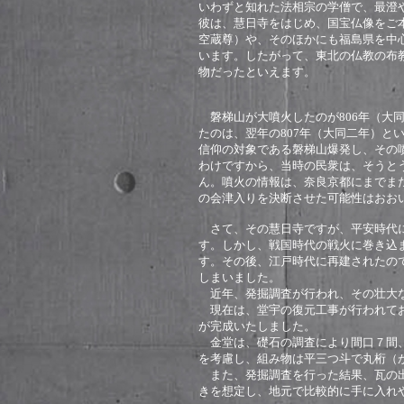
いわずと知れた法相宗の学僧で、最澄
彼は、慧日寺をはじめ、国宝仏像をご
空蔵尊）や、そのほかにも福島県を中
います。したがって、東北の仏教の布
物だったといえます。
磐梯山が大噴火したのが806年（大
たのは、翌年の807年（大同二年）と
信仰の対象である磐梯山爆発し、その
わけですから、当時の民衆は、そうと
ん。噴火の情報は、奈良京都にまでま
の会津入りを決断させた可能性はおお
さて、その慧日寺ですが、平安時代に
す。しかし、戦国時代の戦火に巻き込
す。その後、江戸時代に再建されたの
しまいました。
近年、発掘調査が行われ、その壮大
現在は、堂宇の復元工事が行われてお
が完成いたしました。
金堂は、礎石の調査により間口７間、
を考慮し、組み物は平三つ斗で丸桁（
また、発掘調査を行った結果、瓦の出
きを想定し、地元で比較的に手に入れ