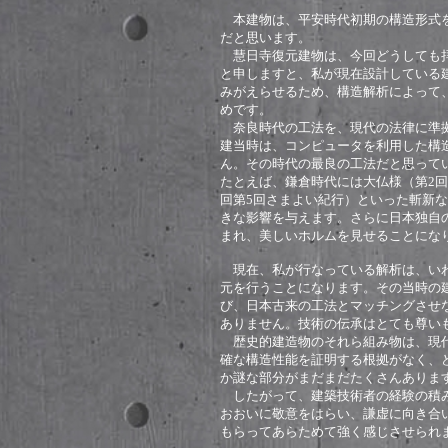
本建物は、平安時代初期の構造形式を
だと思います。
慧日寺復元建物は、今回どうしても拝
と申しますと、私が現在設計している
みがえらせるため、構造解析によって
めです。
奈良時代の工法を、現代の法律に準拠
建当時は、コンピュータを利用した構
ん。その時代の最良の工法だと思って
たとえば、鎌倉時代には大仏様（第2回
回第5回さまよい紀行）といった斬新
きな影響を与えます。さらに日本独自
まれ、美しいホルムを見せることにな
現在、私が行なっている解析は、いわ
元を行うことになります。その当時の
び、日本古来の工法とマッチングさせ
ありません。技術の伝承はとても尊い
歴史的建造物のそれら組み物は、現代
確な構造性能を証明する根拠がなく、
か謎な部分がまだまだたくさんありま
したがって、建築技術者の経験の積み
おおいに敬意をはらい、謙虚に向き合
もらってあらためて強く感じさせられ