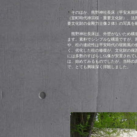
そのほか、熊野神社長床（平安末期和
（室町時代禅宗様・重要文化財）、法
要文化財の金剛力士像２体）の写真を
熊野神社長床は、外壁がないため構造
ます。素朴でシンプルな構造ですが、
や、柱の連続性は平安時代の寝殿風の
く、劣化した柱の修復が、文化財の保
には多数のすばらし仏像が安置されて
は、始めてみるものでしたが、当時の
で、とても興味深く拝観しました。