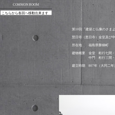
COMMON ROOM
第10回『建築と仏像のさ
慧日寺（恵日寺）金堂及び
所在地 福島県磐梯町
建物概要 金堂 桁行七間
中門 桁行三間・梁間
建立時期 807年（大同二
火災等に
平成20年か