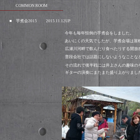
COMMON ROOM
■ 芋煮会2015 2015.11.12UP
今年も毎年恒例の芋煮会をしました。
あいにくの天気でしたが、芋煮会場は屋
広瀬川河畔で飲んだり食べたりする開放
普段会社では話題にしないようなことな
その流れで後半戦には井上さんの趣味の
ギターの演奏にまたまた盛り上がりまし